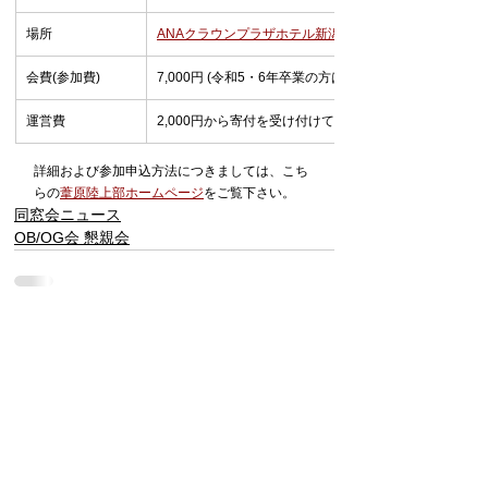
場所
ANAクラウンプラザホテル新潟
 (新潟市中央区)
会費(参加費)
7,000円 (令和5・6年卒業の方は4,000円)
運営費
2,000円から寄付を受け付けております(不参加の方から
詳細および参加申込方法につきましては、こち
らの
葦原陸上部ホームページ
をご覧下さい。
同窓会ニュース
OB/OG会 懇親会