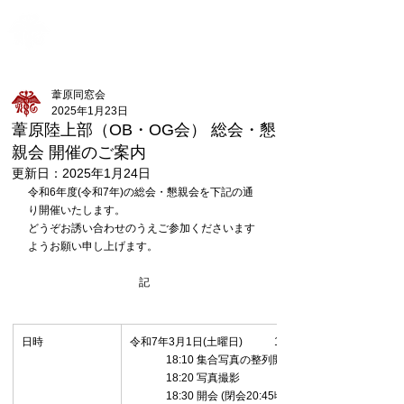
新潟県立新潟商業高等学校
ME
葦原同窓会
NU
葦原同窓会
2025年1月23日
葦原陸上部（OB・OG会） 総会・懇
親会 開催のご案内
更新日：
2025年1月24日
令和6年度(令和7年)の総会・懇親会を下記の通
り開催いたします。
どうぞお誘い合わせのうえご参加くださいます
ようお願い申し上げます。
記
日時
令和7年3月1日(土曜日)	17:30 受付開始
	18:10 集合写真の整列開始
	18:20 写真撮影
	18:30 開会 (閉会20:45頃)