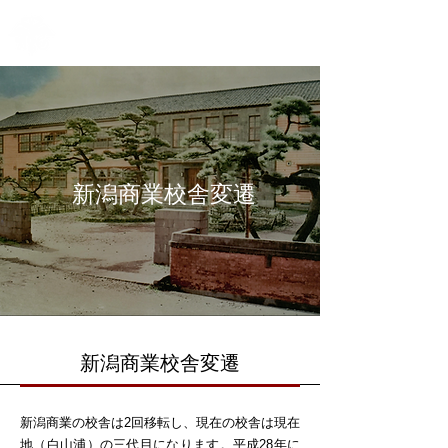
新潟県立新潟商業高等学校
ME
葦原同窓会
NU
新潟商業校舎変遷
新潟商業校舎変遷
新潟商業の校舎は2回移転し、現在の校舎は現在
地（白山浦）の三代目になります。平成28年に