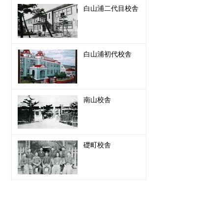
白山浦二代目校舎
白山浦初代校舎
南山校舎
礎町校舎
情報提供・その他お願い